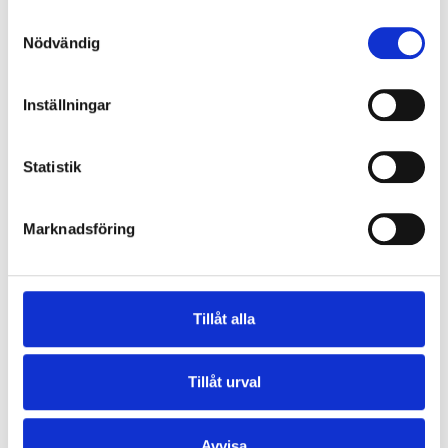
Samtyckesval
INNOVATUM DISTRICT
Nödvändig
Inställningar
INNOVATUMRUNDAN
Statistik
Spring med historien
VÅRVIK
Marknadsföring
Tillåt alla
KNORREN
Motion med utsikt
Tillåt urval
SPIKÖN
Avvisa