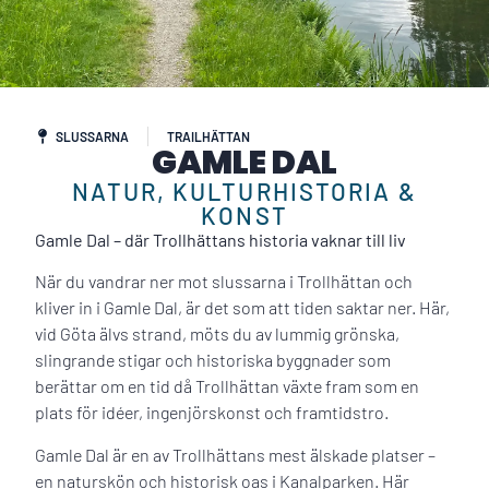
SLUSSARNA
TRAILHÄTTAN
GAMLE DAL
NATUR, KULTURHISTORIA &
KONST
Gamle Dal – där Trollhättans historia vaknar till liv
När du vandrar ner mot slussarna i Trollhättan och
kliver in i Gamle Dal, är det som att tiden saktar ner. Här,
vid Göta älvs strand, möts du av lummig grönska,
slingrande stigar och historiska byggnader som
berättar om en tid då Trollhättan växte fram som en
plats för idéer, ingenjörskonst och framtidstro.
Gamle Dal är en av Trollhättans mest älskade platser –
en naturskön och historisk oas i Kanalparken. Här