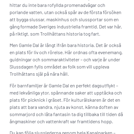
hittar du inte bara rofyllda promenadvägar och
porlande vatten, utan också spår av de första försöken
att bygga slussar, maskinhus och slussportar som en
gång formade Sveriges industriella framtid. Det var här,
på riktigt, som Trollhättans historia tog fart.
Men Gamle Dal är långt ifrån bara historia. Det är också
en plats för liv och rörelse. Här ordnas ofta evenemang,
guidningar och sommaraktiviteter – och varje år under
Slussdagen fylls området av folk som vill uppleva
Trollhättans själ på nära håll.
För barnfamiljer är Gamle Dal en perfekt dagsutflykt –
med lekvänliga ytor, spännande saker att upptäcka och
plats för picknick i gräset. För kulturälskaren är det en
plats att bara vandra, njuta av konst, känna doften av
sommarjord och låta fantasin ta dig tillbaka till tiden då
ångmaskiner och vattenkraft var framtidens hopp.
Du kan följa slusslederna genom hela Kanalparken –