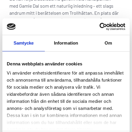
med Gamle Dal som ett naturlig inledning – ett slags
andrum mitt i berättelsen om Trollhättan. En plats där
historien står kvar, men där varje besök blir något nytt
Gamle Dal väntar på dig – stillsamt, vackert, och fullt av
berättelser
Samtycke
Information
Om
Öppettider
Denna webbplats använder cookies
Hitta hit!
Vi använder enhetsidentifierare för att anpassa innehållet
Faciliteter
och annonserna till användarna, tillhandahålla funktioner
för sociala medier och analysera vår trafik. Vi
Mat & dryck
vidarebefordrar även sådana identifierare och annan
information från din enhet till de sociala medier och
Att uppleva
annons- och analysföretag som vi samarbetar med.
Dessa kan i sin tur kombinera informationen med annan
information som du har tillhandahållit eller som de har
MER
TRAILHÄTTAN
I KANALPARKEN
samlat in när du har använt deras tjänster.