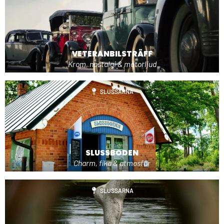
VETERANBILSTRÄFF
Krom, nostalgi & motorljud
SLUSSARNA
SLUSSBODEN
Charm, fika & atmosfär
SLUSSARNA