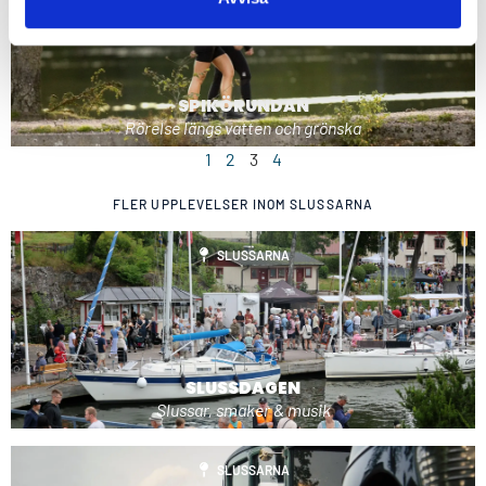
SPIKÖRUNDAN
Rörelse längs vatten och grönska
1
2
3
4
FLER UPPLEVELSER INOM
SLUSSARNA
SLUSSARNA
SLUSSDAGEN
Slussar, smaker & musik
SLUSSARNA