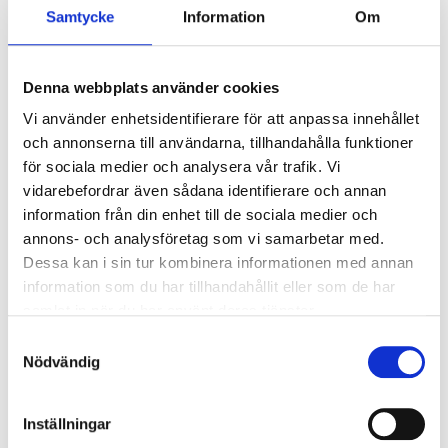
Samtycke
Information
Om
Att uppleva
Denna webbplats använder cookies
Hemsida
Vi använder enhetsidentifierare för att anpassa innehållet
och annonserna till användarna, tillhandahålla funktioner
för sociala medier och analysera vår trafik. Vi
MER
TRAILHÄTTAN
I KANALPARKEN
vidarebefordrar även sådana identifierare och annan
information från din enhet till de sociala medier och
FALLEN
annons- och analysföretag som vi samarbetar med.
Dessa kan i sin tur kombinera informationen med annan
information som du har tillhandahållit eller som de har
samlat in när du har använt deras tjänster.
EVENEMANG I FALLEN
Samtyckesval
Där kraften blir till rörelse och rörelsen till folkfest
Nödvändig
FALLEN
Inställningar