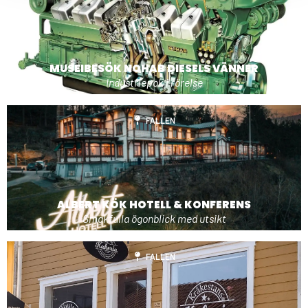
MUSEIBESÖK NOHAB DIESELS VÄNNER
Industriepok i rörelse
FALLEN
ALBERT KÖK HOTELL & KONFERENS
Smakfulla ögonblick med utsikt
FALLEN