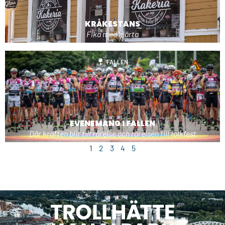
KRÅKESTANS
Fika med hjärta
FALLEN
EVENEMANG I FALLEN
Där kraften blir till rörelse och rörelsen till folkfest
1
2
3
4
5
KÄRLEKENS STIG