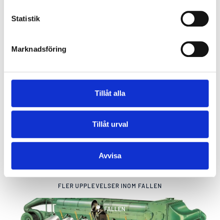
Statistik
PILGRIMSLEDEN
Marknadsföring
Pilgrimsvandring längs kanalens kant
FALLEN
Tillåt alla
Tillåt urval
KRAFTPROVSRUNDAN
Mellan slussar, fall & folkfest
Avvisa
1
2
3
4
FLER UPPLEVELSER INOM
FALLEN
FALLEN