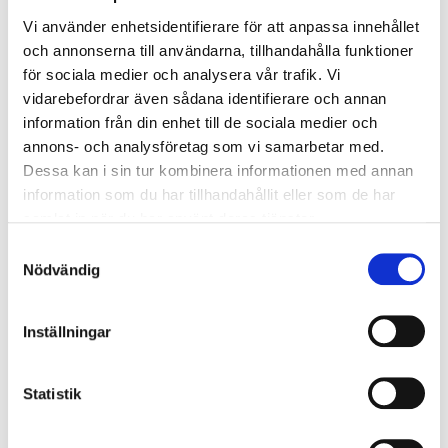
Vi använder enhetsidentifierare för att anpassa innehållet
FALLEN
och annonserna till användarna, tillhandahålla funktioner
för sociala medier och analysera vår trafik. Vi
vidarebefordrar även sådana identifierare och annan
information från din enhet till de sociala medier och
annons- och analysföretag som vi samarbetar med.
TROLLHÄTTAN CITY TRAIL
Dessa kan i sin tur kombinera informationen med annan
Trollhättan i varje steg
information som du har tillhandahållit eller som de har
samlat in när du har använt deras tjänster.
FALLEN
Samtyckesval
Nödvändig
Inställningar
EDSVIDSLEDEN
Där historia möter vild natur
Statistik
INNOVATUM DISTRICT