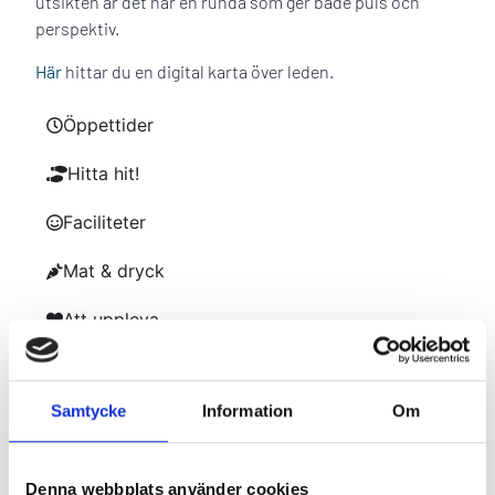
utsikten är det här en runda som ger både puls och
perspektiv.
Här
hittar du en digital karta över leden.
Öppettider
Hitta hit!
Faciliteter
Mat & dryck
Att uppleva
Hemsida
Samtycke
Information
Om
MER
TRAILHÄTTAN
I KANALPARKEN
Denna webbplats använder cookies