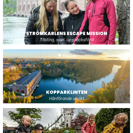
STRÖMKARLENS ESCAPE MISSION
Tävling, spel, upptäcksfärd
FALLEN
KOPPARKLINTEN
Hänförande utsikt
FALLEN