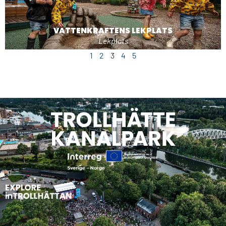
VATTENKRAFTENS LEKPLATS
Lekplats
1
2
3
4
5
KRAFTPROVSRUNDAN