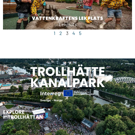
VATTENKRAFTENS LEKPLATS
Lekplats
1
2
3
4
5
KRAFTPROVSRUNDAN