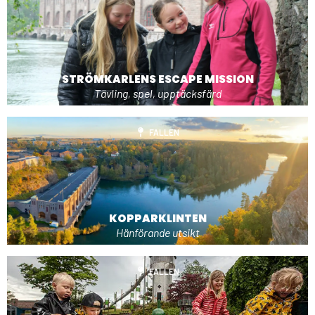
STRÖMKARLENS ESCAPE MISSION
Tävling, spel, upptäcksfärd
FALLEN
KOPPARKLINTEN
Hänförande utsikt
FALLEN