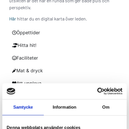
utsikten är det här en runda som ger både puls och
perspektiv.
Här
hittar du en digital karta över leden.
Öppettider
Hitta hit!
Faciliteter
Mat & dryck
Att uppleva
Hemsida
Samtycke
Information
Om
MER
TRAILHÄTTAN
I KANALPARKEN
Denna webbplats använder cookies