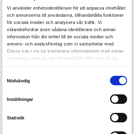
Vi använder enhetsidentifierare för att anpassa innehållet
SLUSSARNA
och annonserna till användarna, tillhandahålla funktioner
för sociala medier och analysera vår trafik. Vi
vidarebefordrar även sådana identifierare och annan
information från din enhet till de sociala medier och
annons- och analysföretag som vi samarbetar med.
SLUSSRUNDAN
Dessa kan i sin tur kombinera informationen med annan
Vacker vandring längs kanalen
information som du har tillhandahållit eller som de har
samlat in när du har använt deras tjänster.
SLUSSARNA
Samtyckesval
Nödvändig
Inställningar
GAMLE DAL
Natur, kulturhistoria & konst
Statistik
VÅRVIK