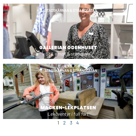
STADSKÄRNAN & STRANDGATAN
GALLERIAN ODENHUSET
Stil, smak & stadspuls
STADSKÄRNAN & STRANDGATAN
MACKEN-LEKPLATSEN
Lekäventyr i full fart
1
2
3
4
BIOSTADEN TROLLHÄTTAN