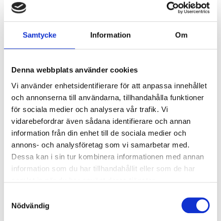
Hitta hit!
Faciliteter
Samtycke
Information
Om
Mat & dryck
Att uppleva
Denna webbplats använder cookies
Vi använder enhetsidentifierare för att anpassa innehållet
och annonserna till användarna, tillhandahålla funktioner
Hemsida
för sociala medier och analysera vår trafik. Vi
vidarebefordrar även sådana identifierare och annan
information från din enhet till de sociala medier och
MER
KONST & KULTUR
I KANALPARKEN
annons- och analysföretag som vi samarbetar med.
Dessa kan i sin tur kombinera informationen med annan
FALLEN
information som du har tillhandahållit eller som de har
samlat in när du har använt deras tjänster.
Samtyckesval
Nödvändig