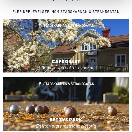
FLER UPPLEVELSER INOM
STADSKÄRNAN & STRANDGATAN
STADSKÄRNAN & STRANDGATAN
CAFÉ GILLET
Där historien doftar nybakat
STADSKÄRNAN & STRANDGATAN
BETTYS PARK
En liten plats med lång historia