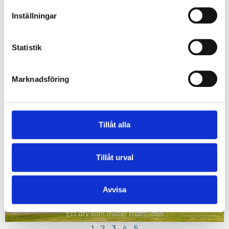
MUSEIBESÖK NOHAB DIESELS VÄNNER
Industriepok i rörelse
Inställningar
STADSKÄRNAN & STRANDGATAN
Statistik
Marknadsföring
BETTYS PARK
En liten plats med lång historia
Tillåt alla
INNOVATUM DISTRICT
Tillåt urval
Avvisa
LOKET
Ett arv som möter framtiden
1
2
3
4
5