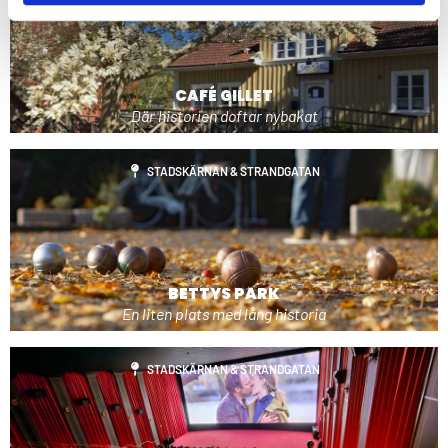
CAFÉ GILLET
Där historien doftar nybakat
STADSKÄRNAN & STRANDGATAN
BETTYS PARK
En liten plats med lång historia
STADSKÄRNAN & STRANDGATAN