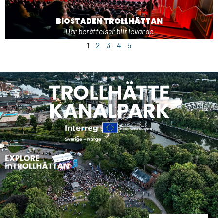
BIOSTADEN TROLLHÄTTAN
Där berättelser blir levande
1
2
3
4
5