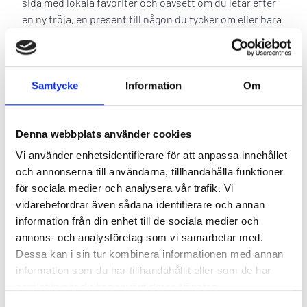
sida med lokala favoriter och oavsett om du letar efter
en ny tröja, en present till någon du tycker om eller bara
vill unna dig en kaffe i lugn och ro – så finns det alltid
något som lockar.
Ta en paus med en rykande kopp på Espresso House, ät
Samtycke
Information
Om
lunch med utsikt över gatan eller boka in en biokväll på
den toppmoderna Biostaden. För den som vill fortsätta
hålla tempot uppe finns både gym och aktivitetscenter –
Denna webbplats använder cookies
men det går lika bra att bara promenera mellan
Vi använder enhetsidentifierare för att anpassa innehållet
skyltfönster och känna stadens rytm.
och annonserna till användarna, tillhandahålla funktioner
Och det bästa? Odenhuset ligger mitt i Trollhättans
för sociala medier och analysera vår trafik. Vi
mest levande område – där Kungsgatan leder dig vidare
vidarebefordrar även sådana identifierare och annan
till mysiga caféer, inredningsbutiker, salonger,
information från din enhet till de sociala medier och
konstgallerier och lekplatser. Allt bara några minuter
annons- och analysföretag som vi samarbetar med.
från kanalen och alla upplevelser som väntar i Trollhätte
Dessa kan i sin tur kombinera informationen med annan
Kanalpark.
information som du har tillhandahållit eller som de har
samlat in när du har använt deras tjänster.
Öppettider