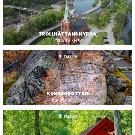
TROLLHÄTTANS KYRKA
Historisk kyrka
FALLEN
KUNGSGROTTAN
Kunglig gästbok
FALLEN