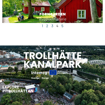
FORNGÅRDEN
Byggnadshistoria
1
2
3
4
5
KRAFTPROVSRUNDAN