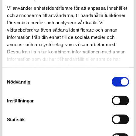
Vi använder enhetsidentifierare för att anpassa innehållet
FALLEN
och annonserna till användarna, tillhandahålla funktioner
för sociala medier och analysera vår trafik. Vi
vidarebefordrar även sådana identifierare och annan
information från din enhet till de sociala medier och
annons- och analysföretag som vi samarbetar med.
EVENEMANG I FALLEN
Dessa kan i sin tur kombinera informationen med annan
Där kraften blir till rörelse och rörelsen till folkfest
information som du har tillhandahållit eller som de har
samlat in när du har använt deras tjänster.
FALLEN
Samtyckesval
Nödvändig
Inställningar
KÄRLEKENS STIG
En stig för två
Statistik
FALLEN