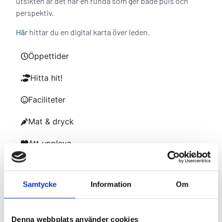
utsikten är det här en runda som ger både puls och
perspektiv.
Här
hittar du en digital karta över leden.
Öppettider
Hitta hit!
Faciliteter
Mat & dryck
Att uppleva
Hemsida
Samtycke
Information
Om
MER
TRAILHÄTTAN
I KANALPARKEN
Denna webbplats använder cookies